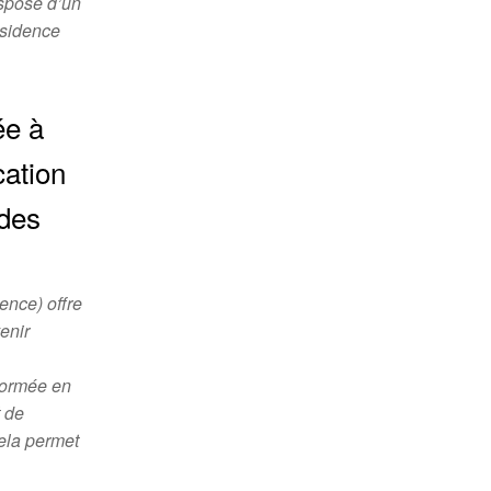
spose d’un
ésidence
ée à
cation
 des
ence) offre
enir
sformée en
t de
Cela permet