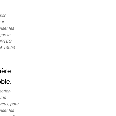
ison
our
iser les
gne la
PORTES
5 10h00 –
ière
ble.
orier-
 une
ureux, pour
iser les