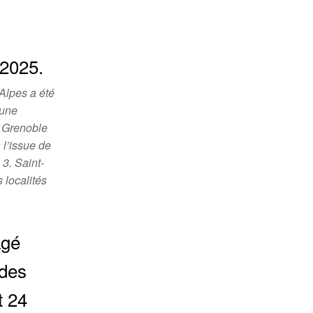
 2025.
Alpes a été
mune
e Grenoble
 l’issue de
3. Saint-
 localités
agé
 des
t 24