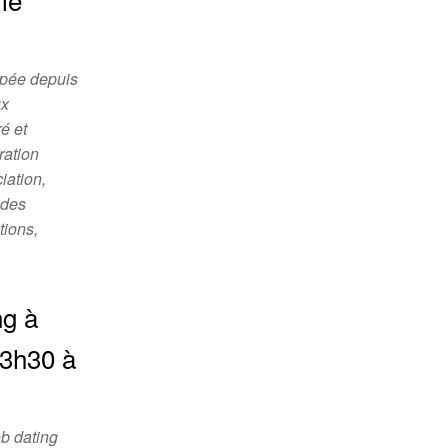
opée depuis
ux
é et
ration
iation,
 des
tions,
ng à
13h30 à
ob dating