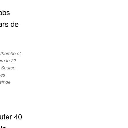
obs
ars de
 Cherche et
era le 22
a Source,
ses
sir de
uter 40
le