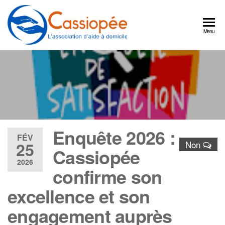
Cassiopée
Un
Menu
partenaire
l'association
quotidien
d'aide à
pour
continuer
domicile
à bien
vivre
chez
vous
Enquête 2026 :
FÉV
25
Non
Cassiopée
2026
confirme son
excellence et son
engagement auprès