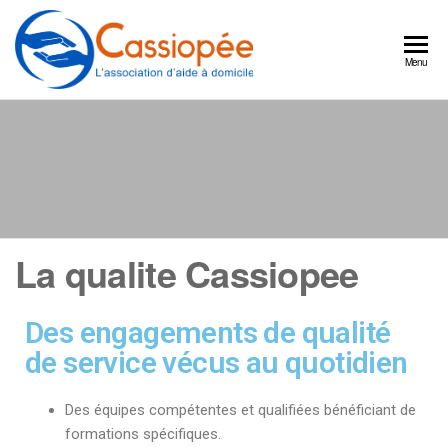
Cassiopée
Un
Menu
partenaire
l'association
quotidien
d'aide à
pour
continuer
domicile
à bien
vivre
chez
vous
La qualite Cassiopee
Des engagements de qualité
de service vécus au quotidien
Des équipes compétentes et qualifiées bénéficiant de
formations spécifiques.