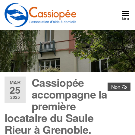
Cassiopée
Un
Menu
partenaire
l'association
quotidien
d'aide à
pour
continuer
domicile
à bien
vivre
chez
vous
Cassiopée
MAR
25
Non
accompagne la
2025
première
locataire du Saule
Rieur à Grenoble.