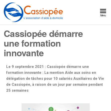
Cassiopée
Un
Menu
partenaire
l'association
quotidien
Cassiopée démarre
d'aide à
pour
continuer
domicile
une formation
à bien
vivre
innovante
chez
vous
Le 9 septembre 2021 : Cassiopée démarre une
formation innovante : La mention Aide aux soins en
délégation de tâches pour 10 salariés Auxiliaires de Vie
de Cassiopée, à raison de un jour par semaine pendant
25 semaines