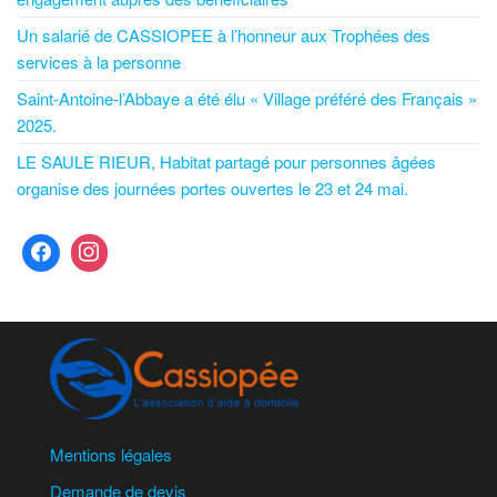
Un salarié de CASSIOPEE à l’honneur aux Trophées des
services à la personne
Saint-Antoine-l’Abbaye a été élu « Village préféré des Français »
2025.
LE SAULE RIEUR, Habitat partagé pour personnes âgées
organise des journées portes ouvertes le 23 et 24 mai.
Mentions légales
Demande de devis