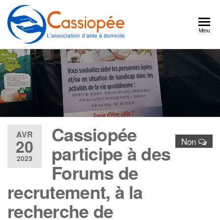
Cassiopée
Un
Menu
partenaire
l'association
quotidien
d'aide à
pour
continuer
domicile
à bien
vivre
chez
vous
Cassiopée
AVR
20
Non
participe à des
2023
Forums de
recrutement, à la
recherche de