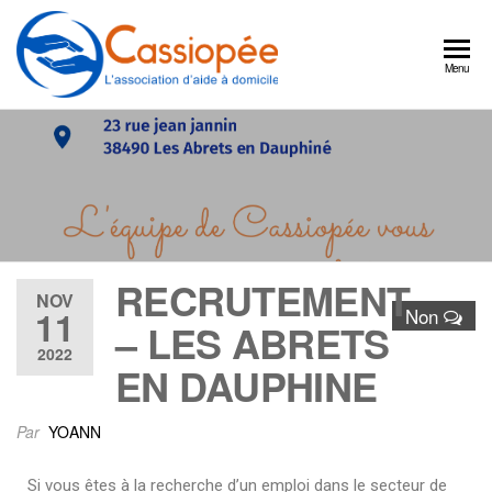
Cassiopée
Un
Menu
partenaire
l'association
quotidien
d'aide à
pour
continuer
domicile
à bien
vivre
chez
vous
RECRUTEMENT
NOV
11
Non
– LES ABRETS
2022
EN DAUPHINE
Par
YOANN
Si vous êtes à la recherche d’un emploi dans le secteur de