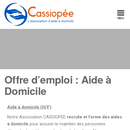
Cassiopée
Un
Menu
partenaire
l'association
quotidien
d'aide à
pour
continuer
domicile
à bien
vivre
chez
vous
Offre d’emploi : Aide à
Domicile
Aide à domicile (H/F)
Notre Association CASSIOPEE
recrute et forme des aides
à domicile
pour assurer le maintien des personnes